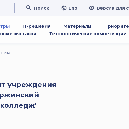
е
Поиск
Eng
Версия для 
стры
IT-решения
Материалы
Приорите
овые выставки
Технологические компетенции
ГИР
йт учреждения
ержинский
 колледж"