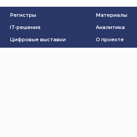
Регистры
Материалы
IT-решения
Аналитика
Цифровые выставки
О проекте
Обратная связь
Подписаться
Владелец Витрины цифровых проектов —
Министерство связи и информатизации
Республики Беларусь
Оператор Витрины цифровых проектов —
Республиканское унитарное предприятие