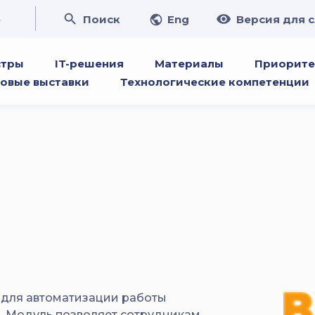
е
Поиск
Eng
Версия для 
стры
IT-решения
Материалы
Приорите
овые выставки
Технологические компетенции
 для автоматизации работы
С. Модуль позволяет сотрудникам