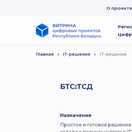
О проект
Реги
Цифр
Главная
IT-решения
IT-решение
БТС:ТСД
Назначение
Простое и готовое решение
склада с полным учётом в 1