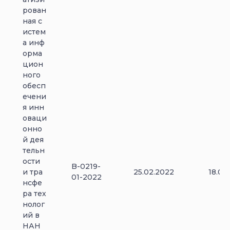
рован
ная с
истем
а инф
орма
цион
ного
обесп
ечени
я инн
оваци
онно
й дея
тельн
ости
B-0219-
и тра
25.02.2022
18.06
01-2022
нсфе
ра тех
нолог
ий в
НАН