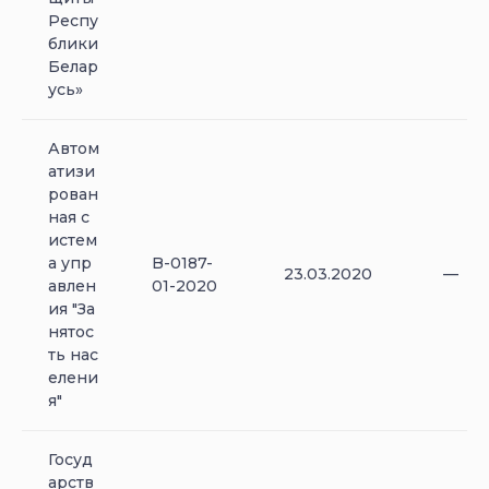
Респу
блики
Белар
усь»
Автом
атизи
рован
ная с
истем
а упр
B-0187-
23.03.2020
—
авлен
01-2020
ия "За
нятос
ть нас
елени
я"
Госуд
арств