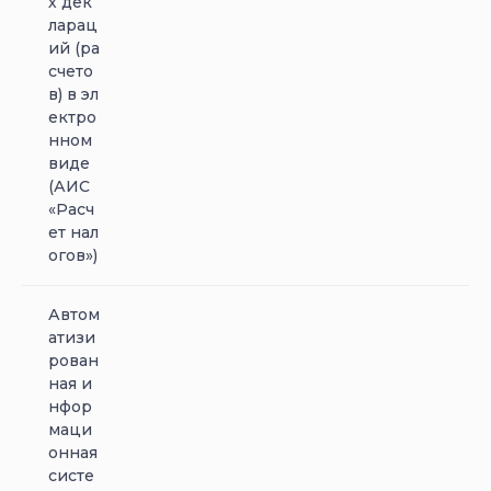
х дек
ларац
ий (ра
счето
в) в эл
ектро
нном
виде
(АИС
«Расч
ет нал
огов»)
Автом
атизи
рован
ная и
нфор
маци
онная
систе