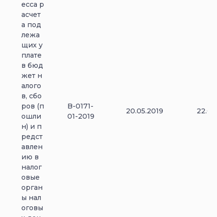
есса р
асчет
а под
лежа
щих у
плате
в бюд
жет н
алого
в, сбо
ров (п
B-0171-
20.05.2019
22.05
ошли
01-2019
н) и п
редст
авлен
ию в
налог
овые
орган
ы нал
оговы