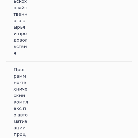
ьскох
озяйс
твенн
ого с
ырья
и про
довол
ьстви
я
Прог
рамм
но-те
хниче
ский
компл
екс п
о авто
матиз
ации
проц