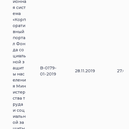
ионна
я сист
ема
«Корп
орати
вный
порта
л Фон
да со
циаль
ной з
ащит
B-0179-
28.11.2019
27.05
ы нас
01-2019
елени
я Мин
истер
ства т
руда
и соц
иальн
ой за
щиты