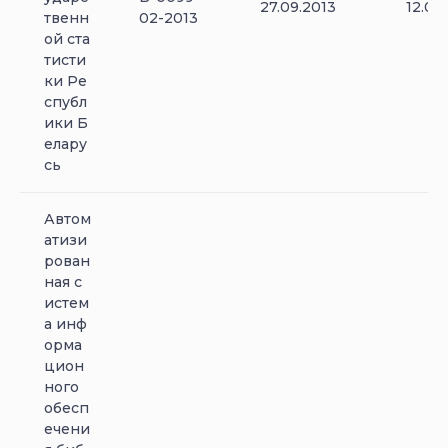
27.09.2013
12.06
твенн
02-2013
ой ста
тисти
ки Ре
спубл
ики Б
елару
сь
Автом
атизи
рован
ная с
истем
а инф
орма
цион
ного
обесп
ечени