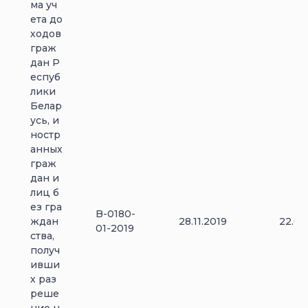
ма уч
ета до
ходов
граж
дан Р
еспуб
лики
Белар
усь, и
ностр
анных
граж
дан и
лиц б
ез гра
B-0180-
ждан
28.11.2019
22.05
01-2019
ства,
получ
ивши
х раз
реше