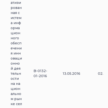
атизи
рован
ная с
истем
а инф
орма
цион
ного
обесп
ечени
я инн
оваци
онно
й дея
B-0132-
тельн
13.05.2016
02.01
01-2016
ости
на на
цион
ально
м рын
ке сел