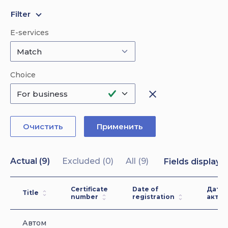
Filter
E-services
Choice
close
Очистить
Применить
Actual (
9
)
Excluded (
0
)
All (
9
)
Fields display 
Certificate
Date of
Дата
Title
number
registration
актуа
Автом