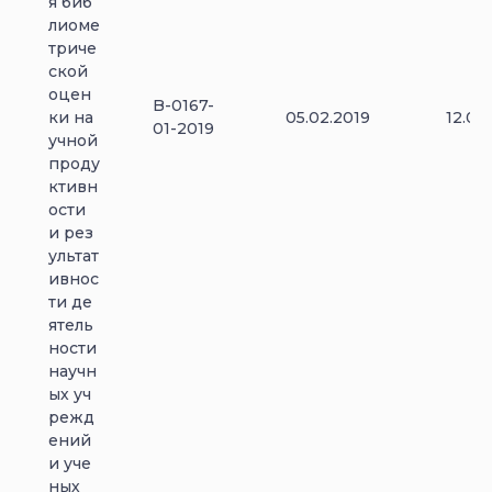
я биб
лиоме
триче
ской
оцен
B-0167-
ки на
05.02.2019
12.06
01-2019
учной
проду
ктивн
ости
и рез
ультат
ивнос
ти де
ятель
ности
научн
ых уч
режд
ений
и уче
ных