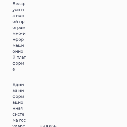
Белар
уси н
а нов
ой пр
ограм
мно-и
нфор
маци
онно
й плат
форм
е
Един
ая ин
форм
ацио
нная
систе
ма гос
ударс
B-0099-