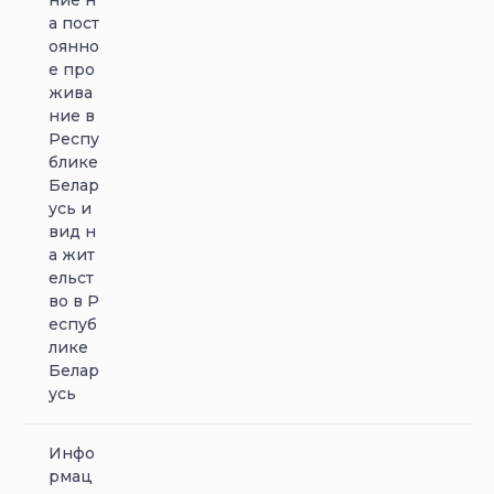
ние н
а пост
оянно
е про
жива
ние в
Респу
блике
Белар
усь и
вид н
а жит
ельст
во в Р
еспуб
лике
Белар
усь
Инфо
рмац