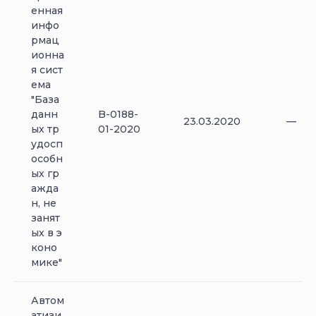
енная
инфо
рмац
ионна
я сист
ема
"База
данн
B-0188-
23.03.2020
—
ых тр
01-2020
удосп
особн
ых гр
ажда
н, не
занят
ых в э
коно
мике"
Автом
атизи